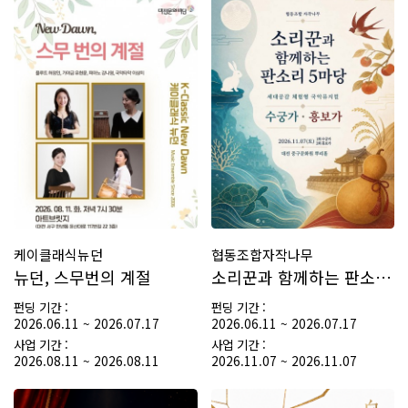
기부의 전당
기부혜택
프로젝트 신청 확인
기부금 사용내역
기부자 혜택
나의 씨앗
프로젝트 후원하기
기부금 영수증 신청
종료된 프로젝트
후원내역 조회
커뮤니티
기부금영수증 발급내역
공지사항
후원 정보변경
자주 묻는 질문
후원해지
질문과 답변
회원정보변경
케이클래식뉴던
협동조합자작나무
새소식
뉴던, 스무번의 계절
소리꾼과 함께하는 판소리 5마당 재창작 세대공감 체험형…
펀딩 기간 :
펀딩 기간 :
2026.06.11 ~ 2026.07.17
2026.06.11 ~ 2026.07.17
사업 기간 :
사업 기간 :
2026.08.11 ~ 2026.08.11
2026.11.07 ~ 2026.11.07