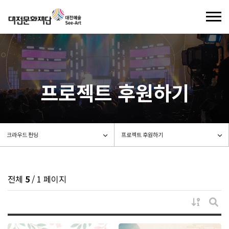
기
로그인
회원가입
프로젝트 후원하기
기부제도
씨앗이란
후원하기
씨앗은 이렇게
소액후원
크라우드 펀딩
전체
5
/ 1 페이지
기부안내
크라우드 펀딩이란
게시물 
기부금 현황
일반/지정기부
게시
프로젝트 신청
대전예술가치