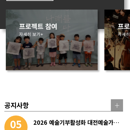
프로젝트 참여
프로
자세히 보기+
자세히
+
공지사항
05
2026 예술기부활성화 대전예술가치26 2차 공모 종료 안내