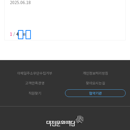
2022 문화예술후원네트워크지원 <크라우드 펀딩>
2025.06.18
2025.06.18
시범사업 대전문화재단의 크라우드 펀딩(Crowd Funding)
2024.04.15
2023.03.24
은 ‘2022 문화예술후원 네트워크사업’의 일환으로 지역 예술인
(단체)의예술 프로젝트별 목표 모금액에 도달하면 재단의 지원금
2022.09.01
2022.09.01
최대 100만원을 추가로 매칭‧지원하는 프로그램입니다.※
크라우드 펀딩: 자금이 필요한 개인, 단체, 기업이 웹이나 모바일
1
/
4
네트워크 등을 이용해 불특정 다수로부터 자금을 모으는 것을
말합니다.크라우드 펀딩 시범사업 프로젝트 참여방법- 신청기간 :
9.1.(목) ~ 9.15.(목) 17:00 / 15일간- 신청방법 : 대전예술 씨앗
(SEE-ART) → 프로젝트 → 참여신청- 신청대상 : 2022년 10월
1일부터 12월 31일까지 대전광역시에서 펼쳐지는 문화예술
프로젝트- 지원내용 : 펀딩 목표 금액, 최소 100만원 이상 달성 시
이메일주소무단수집거부
개인정보처리방침
매칭금액 최대 100만원 지급 [이 게시물은 최고관리자님에 의해
고객만족경영
찾아오시는길
2022-11-21 15:00:39 카드뉴스에서 복사 됨] [이 게시물은
최고관리자님에 의해 2022-11-21 15:00:49 카드뉴스에서 복사
직원찾기
협약기관
됨]