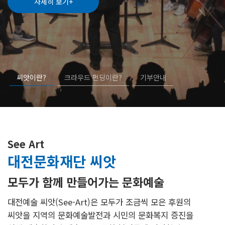
기부의 전당
자세히 보기+
자세히 보기+
자세히 보기+
기부혜택
프로젝트 신청 확인
기부금 사용내역
기부자 혜택
나의 씨앗
프로젝트 후원하기
기부금 영수증 신청
종료된 프로젝트
후원내역 조회
커뮤니티
기부금영수증 발급내역
씨앗이란?
크라우드 펀딩이란?
기부안내
공지사항
후원 정보변경
자주 묻는 질문
후원해지
질문과 답변
회원정보변경
See Art
새소식
대전문화재단 씨앗
모두가 함께 만들어가는 문화예술
대전예술 씨앗(See-Art)은 모두가 조금씩 모은 후원의
씨앗을 지역의 문화예술발전과
시민의 문화복지 증진을