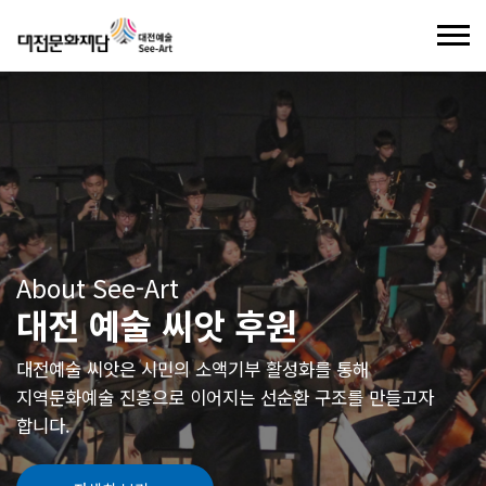
기
로그인
회원가입
기부제도
About See-Art
See Art Project
About See-Art
개인 또는 단체의 예술 프로젝트, 전문 예술의 창작 및 연구 등
대전예술 씨앗은 시민의 소액기부 활성화를 통해
See Art Donation
See Art Donation
씨앗이란
대상 및 장르별 다양한 예술가를
지역문화예술 진흥으로
이어지는 선순환 구조를 만들고자
양성하고 예술인이 가진
대전 예술 씨앗 후원
크라우드 펀딩이란?
대전 예술 씨앗 후원
후원하기
후원이 필요한 예술인에게 일시 또는
후원이 필요한 예술인에게 일시 또는
정기적으로 후원을 할 수
정기적으로 후원을 할 수
기부안내
기부안내
창작활동을 지원합니다.
합니다.
씨앗은 이렇게
있습니다.
있습니다.
소액후원
대전예술 씨앗은 시민의 소액기부 활성화를 통해
크라우드 펀딩
기부안내
지역문화예술 진흥으로
이어지는 선순환 구조를 만들고자
합니다.
크라우드 펀딩이란
기부금 현황
일반/지정기부
프로젝트 신청
자세히 보기+
자세히 보기+
대전예술가치