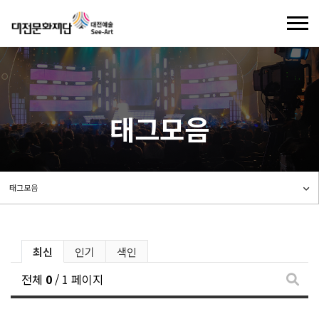
기
로그인
회원가입
태그모음
기부제도
태그모음
씨앗이란
후원하기
씨앗은 이렇게
소액후원
크라우드 펀딩
최신
인기
색인
기부안내
전체
0
/ 1 페이지
크라우드 펀딩이란
기부금 현황
일반/지정기부
태그 
프로젝트 신청
대전예술가치