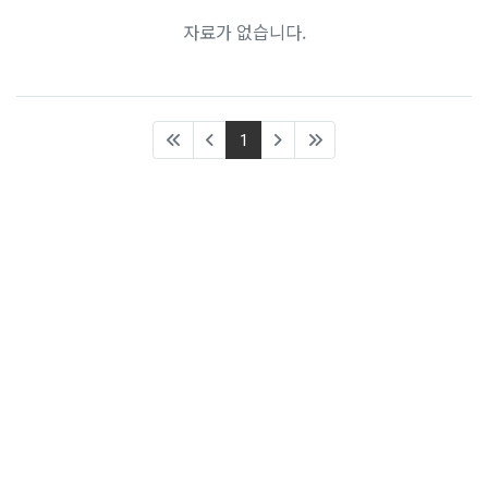
기부의 전당
기부혜택
프로젝트 신청 확인
자료가 없습니다.
기부금 사용내역
기부자 혜택
나의 씨앗
프로젝트 후원하기
기부금 영수증 신청
종료된 프로젝트
후원내역 조회
커뮤니티
(current)
1
기부금영수증 발급내역
공지사항
후원 정보변경
자주 묻는 질문
후원해지
질문과 답변
회원정보변경
새소식