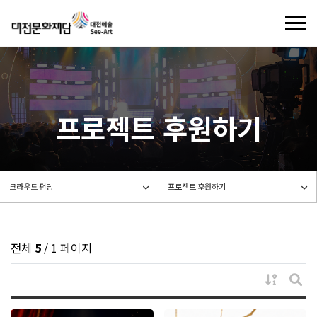
기
로그인
회원가입
프로젝트 후원하기
기부제도
씨앗이란
후원하기
씨앗은 이렇게
소액후원
크라우드 펀딩
전체
5
/ 1 페이지
기부안내
크라우드 펀딩이란
게시물 
기부금 현황
일반/지정기부
게시
프로젝트 신청
대전예술가치