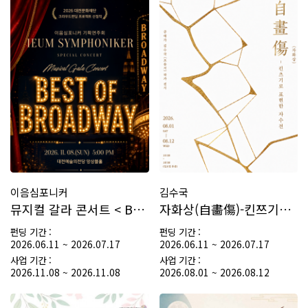
기부의 전당
기부혜택
프로젝트 신청 확인
기부금 사용내역
기부자 혜택
나의 씨앗
프로젝트 후원하기
기부금 영수증 신청
종료된 프로젝트
후원내역 조회
커뮤니티
기부금영수증 발급내역
공지사항
후원 정보변경
자주 묻는 질문
후원해지
질문과 답변
회원정보변경
이음심포니커
김수국
새소식
뮤지컬 갈라 콘서트 < Best of Broadway …
자화상(自畵傷)-킨쯔기로 표현한 자수전
펀딩 기간 :
펀딩 기간 :
2026.06.11 ~ 2026.07.17
2026.06.11 ~ 2026.07.17
사업 기간 :
사업 기간 :
2026.11.08 ~ 2026.11.08
2026.08.01 ~ 2026.08.12